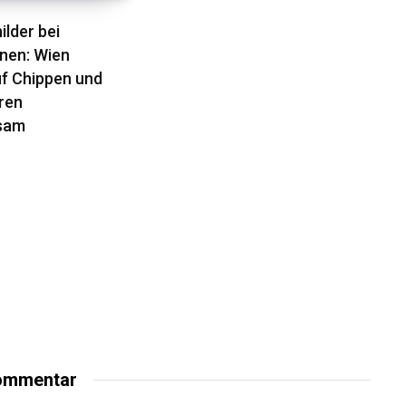
lder bei
nen: Wien
f Chippen und
ren
sam
mmentar