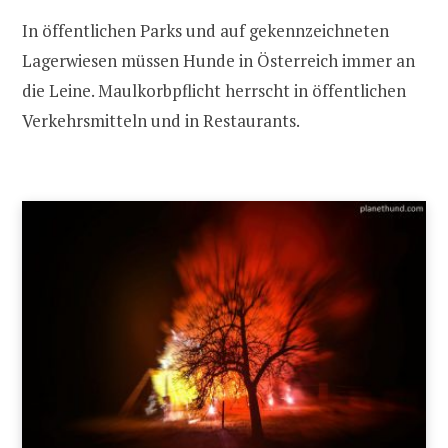
In öffentlichen Parks und auf gekennzeichneten
Lagerwiesen müssen Hunde in Österreich immer an
die Leine. Maulkorbpflicht herrscht in öffentlichen
Verkehrsmitteln und in Restaurants.