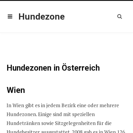
Hundezone
Hundezonen in Österreich
Wien
In Wien gibt es in jedem Bezirk eine oder mehrere
Hundezonen. Einige sind mit speziellen
Hundetränken sowie Sitzgelegenheiten für die
Hundebesitzer ausgestattet. 2008 gab es in Wien 126