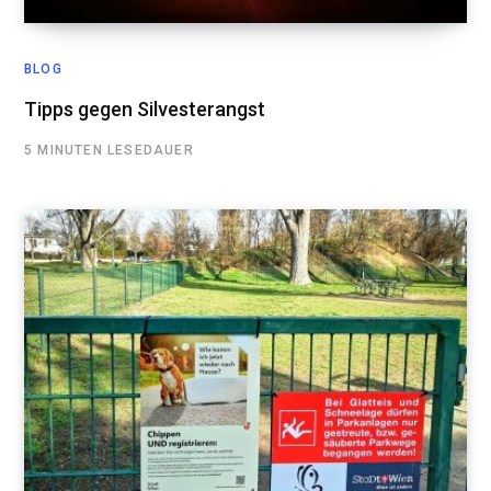
BLOG
Tipps gegen Silvesterangst
5 MINUTEN LESEDAUER